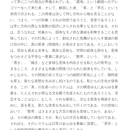
って常に二つの視点が準備されている。「露地」という解脱へのアレ
ゴリーをへて来た者、そして、解脱した者、「客」と「亭主」という
表現で示される。この両者は決して同じ方向から物を見ることがな
い。つまり、一つの対象（それが自然であろうと、造形であろうと）
は常に方向の異なる複数の批評にさらされる事となるのである。それ
は、言うなれば、対象から、固有なモノ的な価値を剥奪することを意
味しており、その行為によって、創出された危機がもたらす価値の裂
け目の中に、真の星座（関係性）が表出するのである。そこにおいて
は、現在も過去も未来も、風俗も芸術も、空間の総体も部分も、星座
をつかさどる平等な一要素に過ぎない。「数寄」という、「好き」、
「透き」、「鋤き」など多様な意味を内在させる私たちの美学は、つ
きるところ、さまざまな表象の関係づけられた総体を示している。し
かしながら、その関係の在り方は一つの細部の変化によって、随時姿
を変え、新たな形態を生み出し続けるのである。私たちの文化が保有
する、この「美」の生産へのシステムは、その構造ゆえにあらゆる要
素を、たとえそれが異なる文化圏で生産されたものであろうとも、否
定することはない。むしろ、それを吸収し、次なる星座を構築するた
めに、姿を変え、新たな造形を生み出して行くのである。その意味に
おいて、「数寄」はさまざまな方言の複合を意味しており、あるい
は、その複合の構造こそが、私たちの方言を構築しているのである。
それゆえ、そのシステムは日常のあらゆる事象に浸透し、「美学」と
いう純粋領域的な概念すら自ら否定してしまう。