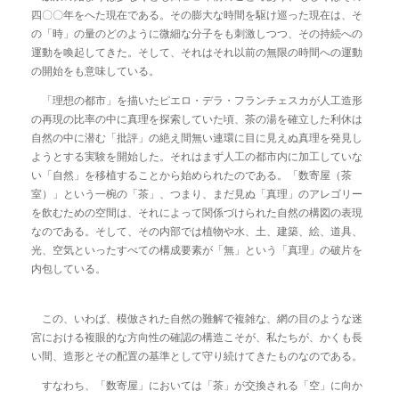
四〇〇年をへた現在である。その膨大な時間を駆け巡った現在は、そ
の「時」の量のどのように微細な分子をも刺激しつつ、その持続への
運動を喚起してきた。そして、それはそれ以前の無限の時間への運動
の開始をも意味している。
「理想の都市」を描いたピエロ・デラ・フランチェスカが人工造形
の再現の比率の中に真理を探索していた頃、茶の湯を確立した利休は
自然の中に潜む「批評」の絶え間無い連環に目に見えぬ真理を発見し
ようとする実験を開始した。それはまず人工の都市内に加工していな
い「自然」を移植することから始められたのである。「数寄屋（茶
室）」という一椀の「茶」、つまり、まだ見ぬ「真理」のアレゴリー
を飲むための空間は、それによって関係づけられた自然の構図の表現
なのである。そして、その内部では植物や水、土、建築、絵、道具、
光、空気といったすべての構成要素が「無」という「真理」の破片を
内包している。
この、いわば、模倣された自然の難解で複雑な、網の目のような迷
宮における複眼的な方向性の確認の構造こそが、私たちが、かくも長
い間、造形とその配置の基準として守り続けてきたものなのである。
すなわち、「数寄屋」においては「茶」が交換される「空」に向か