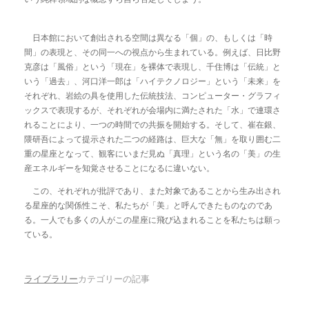
日本館において創出される空間は異なる「個」の、もしくは「時
間」の表現と、その同一への視点から生まれている。例えば、日比野
克彦は「風俗」という「現在」を裸体で表現し、千住博は「伝統」と
いう「過去」、河口洋一郎は「ハイテクノロジー」という「未来」を
それぞれ、岩絵の具を使用した伝統技法、コンピューター・グラフィ
ックスで表現するが、それぞれが会場内に満たされた「水」で連環さ
れることにより、一つの時間での共振を開始する。そして、崔在銀、
隈研吾によって提示された二つの経路は、巨大な「無」を取り囲む二
重の星座となって、観客にいまだ見ぬ「真理」という名の「美」の生
産エネルギーを知覚させることになるに違いない。
この、それぞれが批評であり、また対象であることから生み出され
る星座的な関係性こそ、私たちが「美」と呼んできたものなのであ
る。一人でも多くの人がこの星座に飛び込まれることを私たちは願っ
ている。
ライブラリー
カテゴリーの記事