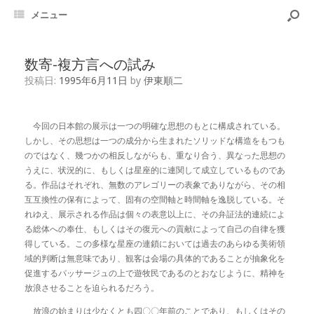
メニュー
数寄-複方言への試み
投稿日:
1995年6月11日
by
伊東順二
今回の日本館の展示は一つの明確な思想のもとに構成されている。
しかし、その思想は一つの成分から生まれたソリッドな構造をもつも
のではなく、幾つかの相反しながらも、重なり合う、異なった思想の
うえに、状況的に、もしくは星座的に連関して成立しているものであ
る。作品はそれぞれ、無数のアレゴリーの表象でありながら、その相
互互換性の保有によって、固有の空間軸と時間軸を逸脱している。そ
れゆえ、展示される作品は個々の表意以上に、その弁証法的連続によ
る総体への奉仕、もしくはその復元への貢献によって自己の自律を獲
得している。この多様な星座の連鎖においては過去のあらゆる美術領
域的判断は無意味であり、観客は会場の具体的であることが抽象化を
促進するパッサージュの上で遊牧民であるのとおなじように、精神を
放浪させることを迫られるだろう。
放浪の始まりは少なくとも四〇〇年前のことであり、もしくはその