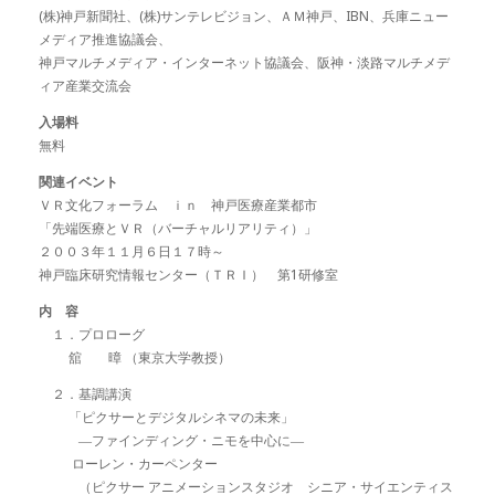
(株)神戸新聞社、(株)サンテレビジョン、ＡＭ神戸、IBN、兵庫ニュー
メディア推進協議会、
神戸マルチメディア・インターネット協議会、阪神・淡路マルチメデ
ィア産業交流会
入場料
無料
関連イベント
ＶＲ文化フォーラム ｉｎ 神戸医療産業都市
「先端医療とＶＲ（バーチャルリアリティ）」
２００３年１１月６日１７時～
神戸臨床研究情報センター（ＴＲＩ） 第1研修室
内 容
１．プロローグ
舘 暲 （東京大学教授）
２．基調講演
「ピクサーとデジタルシネマの未来」
―ファインディング・ニモを中心に―
ローレン・カーペンター
（ピクサー アニメーションスタジオ シニア・サイエンティス