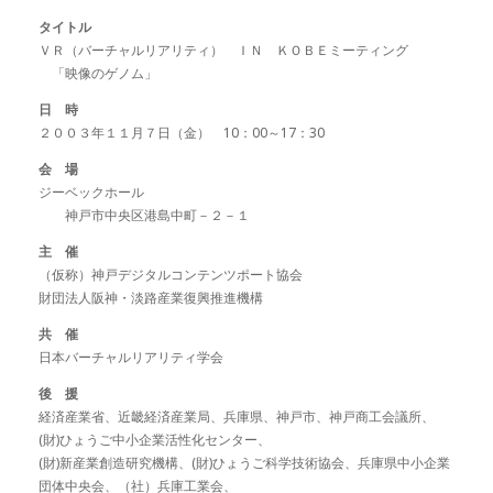
タイトル
ＶＲ（バーチャルリアリティ） ＩＮ ＫＯＢＥミーティング
「映像のゲノム」
日 時
２００３年１１月７日（金） 10：00～17：30
会 場
ジーベックホール
神戸市中央区港島中町－２－１
主 催
（仮称）神戸デジタルコンテンツポート協会
財団法人阪神・淡路産業復興推進機構
共 催
日本バーチャルリアリティ学会
後 援
経済産業省、近畿経済産業局、兵庫県、神戸市、神戸商工会議所、
(財)ひょうご中小企業活性化センター、
(財)新産業創造研究機構、(財)ひょうご科学技術協会、兵庫県中小企業
団体中央会、（社）兵庫工業会、