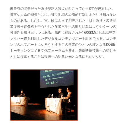
未曾有の惨事だった阪神淡路大震災が起こってから8年が経過した。
貴重な人命の損失と共に、被災地域の経済的打撃もまた計り知れない
ものがある。しかし、官、民によって創設された（財）阪神・淡路産
業復興推進機構を中心とした産業再生への取り組みはようやく一つの
可能性を焙り出しつつある。県内に施設された1600KMにおよぶ光フ
ァイバー網を利用したデジタルコンテンツポート計画である。コンテ
ンツのハブポートになろうとするこの事業のひとつの核となるKOBE
ミーティングにＶＲ文化フォーラムを迎え、先端映像技術への指針を
ともに模索することは復興への明るい光となるにちがいない。