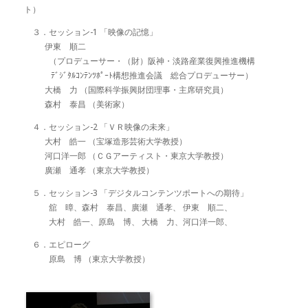
ト）
３．セッション-1 「映像の記憶」
伊東 順二
（プロデューサー・（財）阪神・淡路産業復興推進機構
ﾃﾞｼﾞﾀﾙｺﾝﾃﾝﾂﾎﾟｰﾄ構想推進会議 総合プロデューサー）
大橋 力 （国際科学振興財団理事・主席研究員）
森村 泰昌 （美術家）
４．セッション-2 「ＶＲ映像の未来」
大村 皓一 （宝塚造形芸術大学教授）
河口洋一郎 （ＣＧアーティスト・東京大学教授）
廣瀬 通孝 （東京大学教授）
５．セッション-3 「デジタルコンテンツポートへの期待」
舘 暲、森村 泰昌、廣瀬 通孝、 伊東 順二、
大村 皓一、原島 博、 大橋 力、河口洋一郎、
６．エピローグ
原島 博 （東京大学教授）