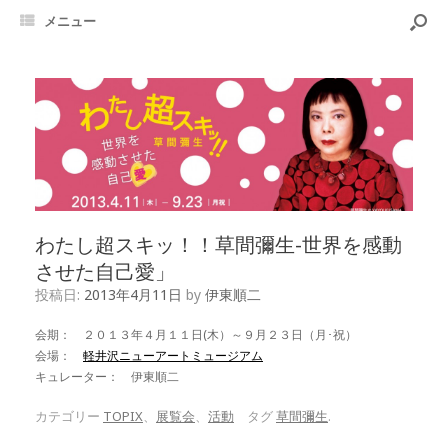
メニュー
わたし超スキッ！！草間彌生-世界を感動
させた自己愛」
投稿日:
2013年4月11日
by
伊東順二
会期： ２０１３年４月１１日(木）～９月２３日（月･祝）
会場：
軽井沢ニューアートミュージアム
キュレーター： 伊東順二
カテゴリー
TOPIX
、
展覧会
、
活動
タグ
草間彌生
.