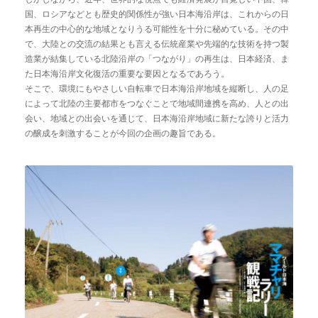
国、ロシアなどとも歴史的関係性が強い日本海沿岸は、これからの日
本再生の中心的な地域となりうる可能性を十分に秘めている。その中
で、大陸との交流の結果とも言える伝統産業や先端的な技術を持つ製
造業が結集している北陸沿岸の「つながり」の再生は、日本経済、ま
た日本海沿岸文化復活の重要な要因となるであろう。
そこで、環境にもやさしい自転車で日本海沿岸地域を縦断し、人の足
によって北陸の主要都市をつなぐことで地域間連携を高め、人との出
会い、地域との出会いを通じて、日本海沿岸地域に新たな誇りと活力
の醸成を刺激することが今回の企画の趣旨である。