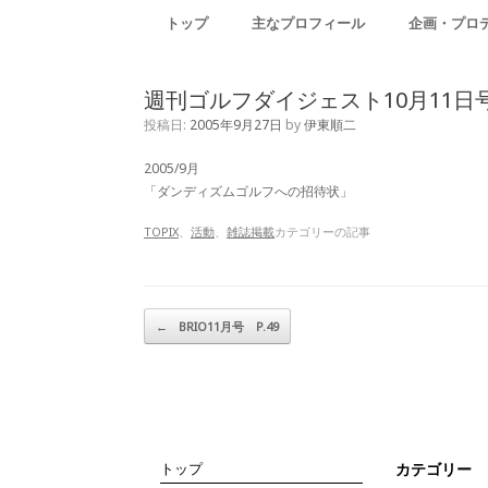
トップ
主なプロフィール
企画・プロ
週刊ゴルフダイジェスト10月11日号 
投稿日:
2005年9月27日
by
伊東順二
2005/9月
「ダンディズムゴルフへの招待状」
TOPIX
、
活動
、
雑誌掲載
カテゴリーの記事
投稿ナビゲーション
←
BRIO11月号 P.49
トップ
カテゴリー