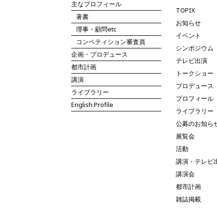
主なプロフィール
TOPIX
著書
お知らせ
理事・顧問etc
イベント
コンペティション審査員
シンポジウム
企画・プロデュース
テレビ出演
都市計画
トークショー
講演
プロデュース
ライブラリー
プロフィール
English Profile
ライブラリー
公募のお知ら
展覧会
活動
講演・テレビ
講演会
都市計画
雑誌掲載