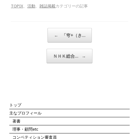
TOPIX
、
活動
、
雑誌掲載
カテゴリーの記事
投稿ナビゲーション
←
「穹+（き…
ＮＨＫ総合…
→
トップ
主なプロフィール
著書
理事・顧問etc
コンペティション審査員