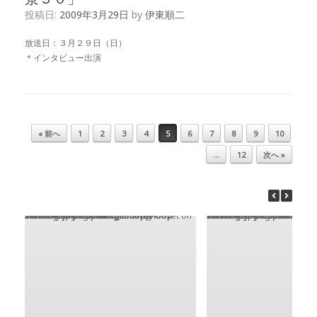
投稿日:
2009年3月29日
by
伊東順二
放送日：３月２９日（日）
＊インタビュー出演
« 前へ
1
2
3
4
5
6
7
8
9
10
投稿ナビゲーション
…
12
次へ »
Warning
: Trying to access array offset on value of type bool in
/home/xsu4175/public_html/wp-content/themes/vantage/loops/loop-carousel.php
on line
15
Warning
: Trying to access array offset on value of type bool in
/home/xsu4175/public_html/wp-content/themes/vantage/loops/loop-carousel.php
on line
15