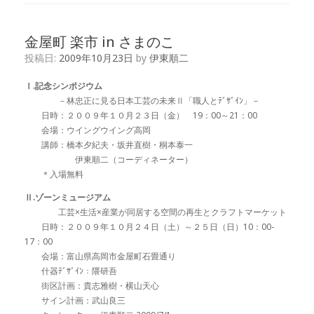
金屋町 楽市 in さまのこ
投稿日:
2009年10月23日
by
伊東順二
Ⅰ.記念シンポジウム
－林忠正に見る日本工芸の未来Ⅱ「職人とﾃﾞｻﾞｲﾝ」－
日時：２００９年１０月２３日（金） 19：00～21：00
会場：ウイングウイング高岡
講師：橋本夕紀夫・坂井直樹・桐本泰一
伊東順二（コーディネーター）
＊入場無料
Ⅱ.ゾーンミュージアム
工芸×生活×産業が同居する空間の再生とクラフトマーケット
日時：２００９年１０月２４日（土）～２５日（日）10：00-
17：00
会場：富山県高岡市金屋町石畳通り
什器ﾃﾞｻﾞｲﾝ：隈研吾
街区計画：貴志雅樹・横山天心
サイン計画：武山良三