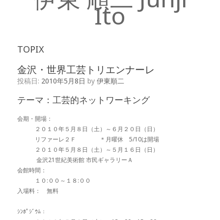
Ito
TOPIX
金沢・世界工芸トリエンナーレ
投稿日:
2010年5月8日
by
伊東順二
テーマ：工芸的ネットワーキング
会期・開場：
２０１０年５月８日（土）～６月２０日（日）
リファーレ２Ｆ ＊月曜休 5/10は開場
２０１０年５月８日（土）～５月１６日（日）
金沢21世紀美術館 市民ギャラリーＡ
会館時間：
１０:００～１８:００
入場料： 無料
ｼﾝﾎﾟｼﾞｳﾑ：