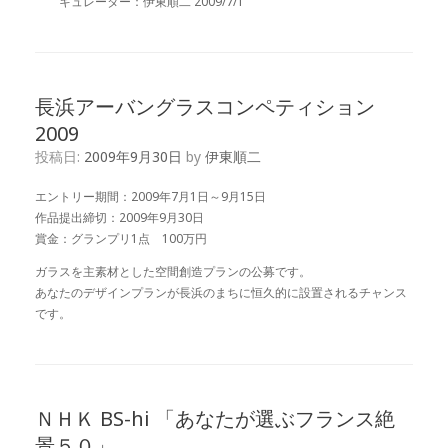
キュレーター：伊東順二 2009/7/1
長浜アーバングラスコンペティション
2009
投稿日:
2009年9月30日
by
伊東順二
エントリー期間：2009年7月1日～9月15日
作品提出締切：2009年9月30日
賞金：グランプリ1点 100万円
ガラスを主素材とした空間創造プランの公募です。
あなたのデザインプランが長浜のまちに恒久的に設置されるチャンス
です。
ＮＨＫ BS-hi 「あなたが選ぶフランス絶
景５０」