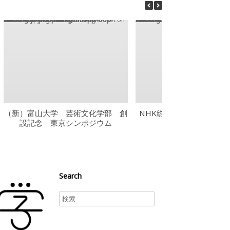
Warning
: Trying to access array offset on value of type bool in
/home/xsu4175/public_html/wp-content/themes/vantage/loops/loop-carousel.php
on line
15
Warning
: Trying to access array offset on value of type bool in
/home/xsu4175/public_html/wp-content/themes/vantage/loops/loop-carousel.php
on line
15
（新）富山大学 芸術文化学部 創
NHK総合「土曜特集～世
設記念 東京シンポジウム
る日本料理」
Search