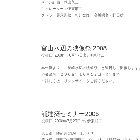
サイン計画：武山良三
キュレーター：伊東順二
クラフト展示監修：相川繁隆・高川昭良・野田雄一
富山水辺の映像祭 2008
投稿日:
2008年10月17日
by
伊東順二
本年度より、「長崎水辺の映像祭」と連携して開催します
応募締切：２００８年１０月１７日（金）まで
＊詳しくは、リンクサイトをご覧ください。
浦建築セミナー2008
投稿日:
2008年7月27日
by
伊東順二
第１部 隈研吾 講演「土地と力」
第２部 隈研吾×伊東順二 クロスﾄｰｸ「建築ができること