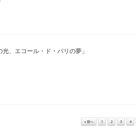
の光、エコール・ド・パリの夢」
« 前へ
1
2
3
4