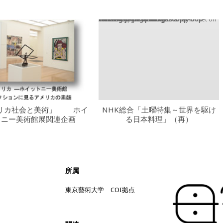
Warning
: Trying to access array offset on value of type bool in
/home/xsu4175/public_html/wp-content/themes/vantage/loops/loop-carousel.php
on line
15
リカ社会と美術」 ホイ
NHK総合「土曜特集～世界を駆け
トニー美術館展関連企画
る日本料理」（再）
所属
東京藝術大学 COI拠点