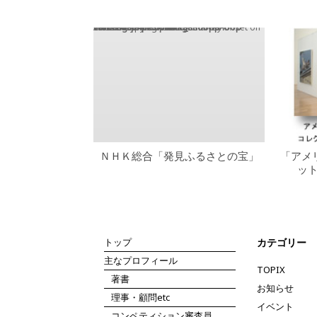
Warning
: Trying to access array offset on value of type bool in
/home/xsu4175/public_html/wp-content/themes/vantage/loops/loop-carousel.php
on line
15
ＮＨＫ総合「発見ふるさとの宝」
「アメ
ッ
トップ
カテゴリー
主なプロフィール
TOPIX
著書
お知らせ
理事・顧問etc
イベント
コンペティション審査員