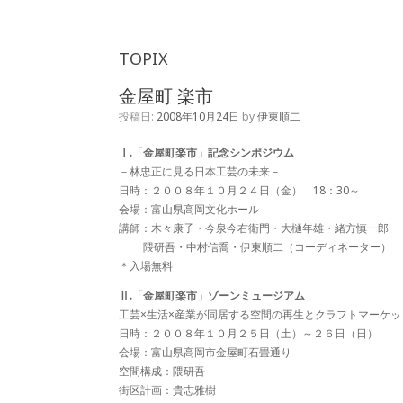
TOPIX
金屋町 楽市
投稿日:
2008年10月24日
by
伊東順二
Ⅰ.「金屋町楽市」記念シンポジウム
－林忠正に見る日本工芸の未来－
日時：２００８年１０月２４日（金） 18：30～
会場：富山県高岡文化ホール
講師：木々康子・今泉今右衛門・大樋年雄・緒方慎一郎
隈研吾・中村信喬・伊東順二（コーディネー
＊入場無料
Ⅱ.「金屋町楽市」ゾーンミュージアム
工芸×生活×産業が同居する空間の再生とクラフトマーケッ
日時：２００８年１０月２５日（土）～２６日（日）
会場：富山県高岡市金屋町石畳通り
空間構成：隈研吾
街区計画：貴志雅樹